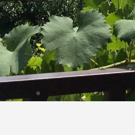
52
14
66
29
49
33
60
23