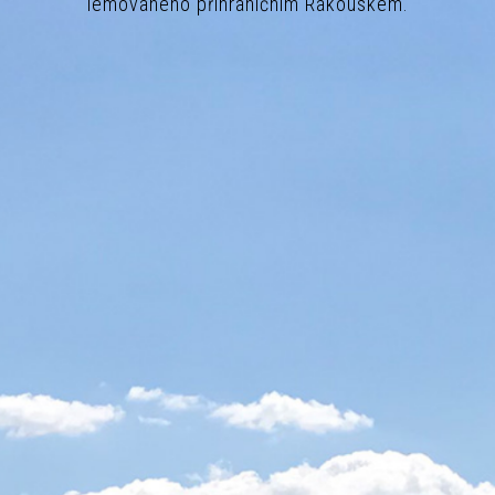
lemovaného příhraničním Rakouskem.